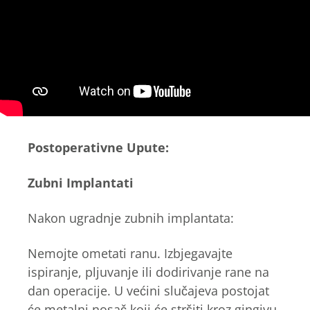
Postoperativne Upute:
Zubni Implantati
Nakon ugradnje zubnih implantata:
Nemojte ometati ranu. Izbjegavajte
ispiranje, pljuvanje ili dodirivanje rane na
dan operacije. U većini slučajeva postojat
će metalni nosač koji će stršiti kroz gingivu